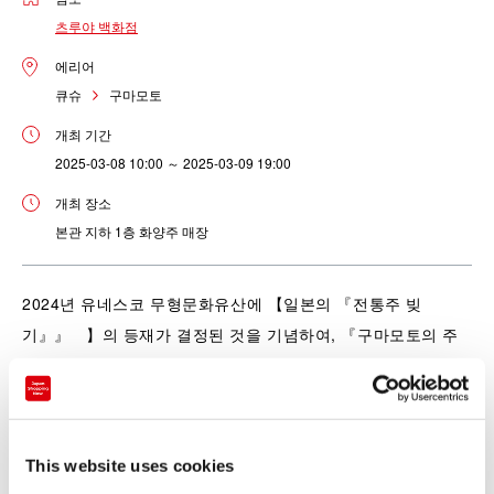
츠루야 백화점
에리어
큐슈
구마모토
개최 기간
2025-03-08 10:00 ～ 2025-03-09 19:00
개최 장소
본관 지하 1층 화양주 매장
2024년 유네스코 무형문화유산에 【일본의 『전통주 빚
기』』 】의 등재가 결정된 것을 기념하여, 『구마모토의 주
조 축제』를 개최！
다른 사람과는 다른 일본의 기념품으로 매우 추천하는 것이, 구
마모토의 『술』.
맛있는 술의 기본인 「맛있는 물」과 「맛있는 쌀」이라고 하
This website uses cookies
는 두가지 조건을 만족시키는 구마모토는, 맛있는 술이 많습니