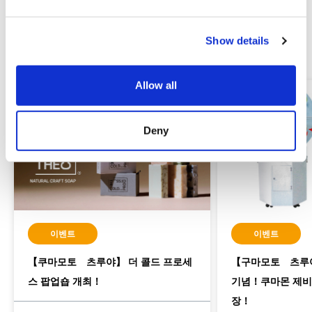
e
c
Show details
t
관련 세일・이벤트
i
o
Allow all
n
Deny
이벤트
이벤트
【쿠마모토 츠루야】 더 콜드 프로세
【구마모토 츠루야
스 팝업숍 개최！
기념！쿠마몬 제비
장！