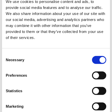
We use cookies to personalise content and ads, to
다.
provide social media features and to analyse our traffic.
We also share information about your use of our site with
이틀 한정으로 개최하는 이번 행사에서는, 희귀한 구마모토의
our social media, advertising and analytics partners who
may combine it with other information that you’ve
사케와 소주를 한정 수량으로 판매합니다. 당일에는, 회장에 생
provided to them or that they’ve collected from your use
산자도 방문할 예정입니다. 이번 기회에 구마모토의 사케와 소
of their services.
주를 맛보시길 바랍니다.
＜상품 소개（예）＞
C
・ 【즈이요】쥰마이주 나나나마
Necessary
o
NANANAMA（720ml）・・・1,738엔 (세금 포함) ※30병 한
n
정
s
Preferences
・ 【카메만 주조】 쥰마이 아라바시리 원주 신주
e
n
（720ml）・・・1,601엔 (세금 포함) ※48병 한정
t
Statistics
・ 【다카다 주조장】 야마호타루（720ml, 쌀소주, 25
S
도）・・・2,365엔 (세금 포함) ※60병 한정
e
Marketing
l