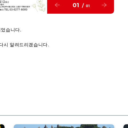
01
/
01
되었습니다.
 다시 알려드리겠습니다.