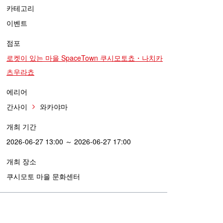
카테고리
이벤트
점포
로켓이 있는 마을 SpaceTown 쿠시모토쵸・나치카
츠우라쵸
에리어
간사이
와카야마
개최 기간
2026-06-27 13:00 ～ 2026-06-27 17:00
개최 장소
쿠시모토 마을 문화센터