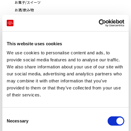
お菓子/スイーツ
お酒/飲み物
食品
広々とした店内には、自社工場でつくられた紅いもや黒糖など
This website uses cookies
沖縄の素材を使った様々な種類のお菓子が並べられています。
規模は小さいですが、紅いもタルトのできあがりをガラス越し
We use cookies to personalise content and ads, to
provide social media features and to analyse our traffic.
に見学することもできます。
We also share information about your use of our site with
泡盛も豊富な品揃えで、県内各酒造メーカーのお酒が勢ぞろ
our social media, advertising and analytics partners who
い。試飲も出来ますので、泡盛が初めてという方もお気軽に声
may combine it with other information that you’ve
をお掛け下さい。お土産品も、シーサーや琉球ガラス陶磁器な
provided to them or that they’ve collected from your use
ど、沖縄の伝統文化あふれる工芸品が揃い、ストラップや地域
of their services.
限定のグッズも揃います。
店舗2階には沖縄料理を楽しんでいただけるお食事処「琉球ダ
C
イニング松尾」があり、沖縄の古民家をイメージした落ち着き
Necessary
o
のある空間で、ゆっくりお食事を楽しんでいただくことができ
n