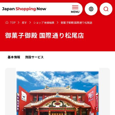
MENU
TOP
探す
ショップ 検索結果
御菓子御殿 国際通り松尾店
御菓子御殿 国際通り松尾店
基本情報
施設サービス