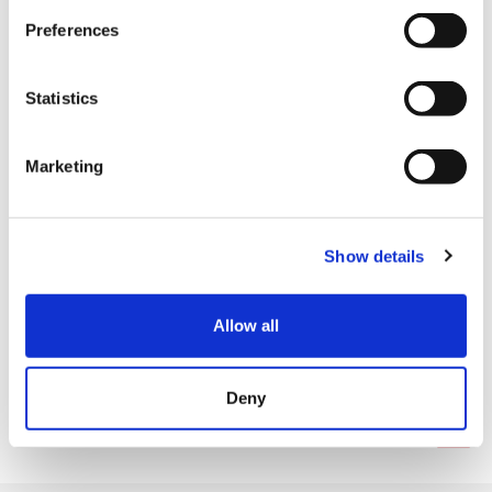
ます。
s
Preferences
e
n
t
Statistics
S
e
Marketing
l
e
c
Show details
t
i
o
Allow all
n
施設サービス
Deny
Tax-free Shop