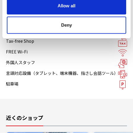
o
各種クレジットカード
Allow all
n
施設サービス
Deny
Tax-free Shop
FREE Wi-Fi
外国人スタッフ
言語対応設備（タブレット、端末機器、指さし会話ツール）
駐車場
近くのショップ