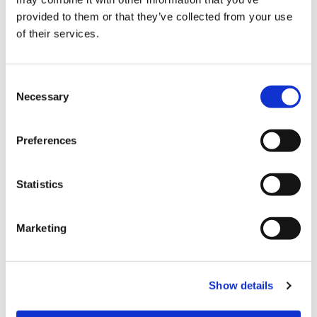
provided to them or that they’ve collected from your use
of their services.
C
Necessary
o
決済
n
s
Preferences
クレジットカード
e
n
VISA
t
Statistics
S
Master
e
Marketing
JCB
l
e
銀聯カード
c
Diners
Show details
t
i
AMEX