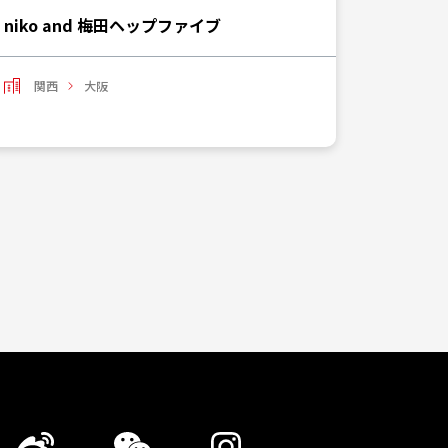
niko and 梅田ヘップファイブ
ローリ
関西
大阪
関西