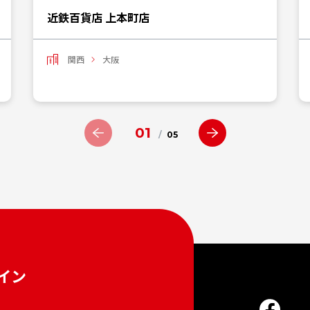
近鉄百貨店 上本町店
関西
大阪
01
/
05
イン