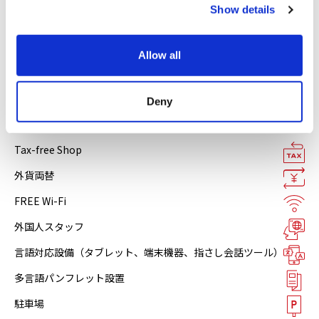
Show details
t
各種スマホ決済
i
Alipay
o
Allow all
n
WeChat pay
Deny
施設サービス
Tax-free Shop
外貨両替
FREE Wi-Fi
外国人スタッフ
言語対応設備（タブレット、端末機器、指さし会話ツール）
多言語パンフレット設置
駐車場