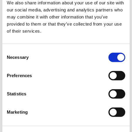
We also share information about your use of our site with
our social media, advertising and analytics partners who
may combine it with other information that you’ve
provided to them or that they’ve collected from your use
決済
of their services.
クレジットカード
C
Necessary
VISA
o
n
Master
s
Preferences
JCB
e
n
銀聯カード
t
Statistics
Diners
S
e
AMEX
Marketing
l
各種クレジットカード
e
c