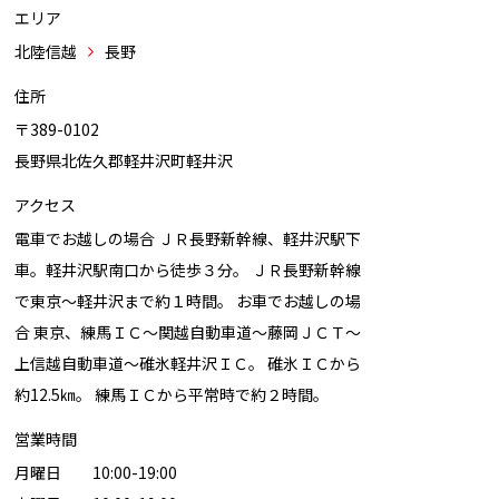
エリア
北陸信越
長野
住所
〒389-0102
長野県北佐久郡軽井沢町軽井沢
アクセス
電車でお越しの場合 ＪＲ長野新幹線、軽井沢駅下
車。軽井沢駅南口から徒歩３分。 ＪＲ長野新幹線
で東京～軽井沢まで約１時間。 お車でお越しの場
合 東京、練馬ＩＣ～関越自動車道～藤岡ＪＣＴ～
上信越自動車道～碓氷軽井沢ＩＣ。 碓氷ＩＣから
約12.5㎞。 練馬ＩＣから平常時で約２時間。
営業時間
月曜日 10:00-19:00