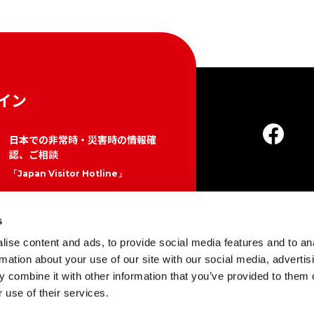
イン
日本での非常時・災害時の情報確
認、ご相談
「Japan Visitor Hotline」
050-3816-2787（日本国内）
About Us
24時間365日
s
プライ
https://www.japan.travel/en/p
ise content and ads, to provide social media features and to an
rmation about your use of our site with our social media, advertis
lan/hotline/
Copyright © Japan 
 combine it with other information that you’ve provided to them o
 use of their services.