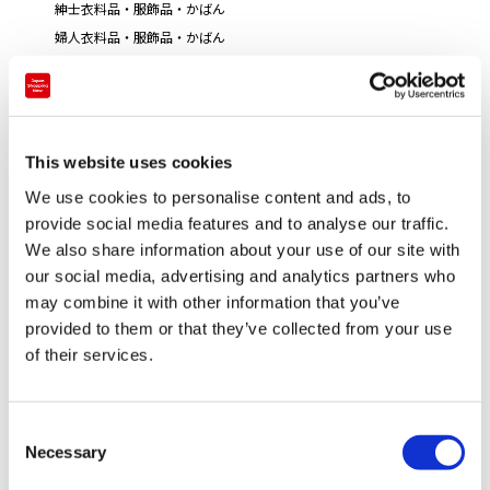
紳士衣料品・服飾品・かばん
婦人衣料品・服飾品・かばん
This website uses cookies
We use cookies to personalise content and ads, to
provide social media features and to analyse our traffic.
We also share information about your use of our site with
our social media, advertising and analytics partners who
may combine it with other information that you’ve
provided to them or that they’ve collected from your use
of their services.
決済
C
Necessary
o
クレジットカード
n