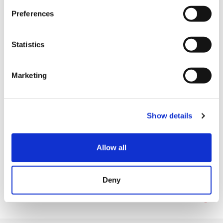
VISA
s
Preferences
e
Master
n
JCB
t
Statistics
S
銀聯カード
e
Marketing
Diners
l
e
AMEX
c
Show details
各種クレジットカード
t
i
o
施設サービス
Allow all
n
言語対応設備（タブレット、端末機器、指さし会話ツール）
Deny
駐車場