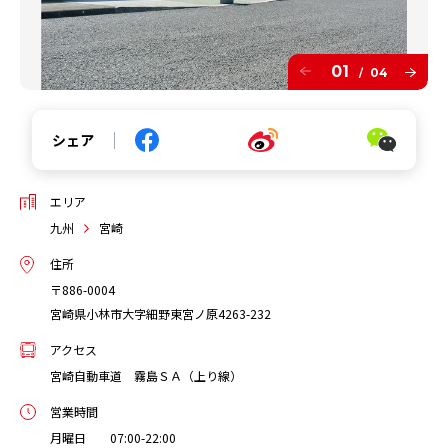
01
04
/
シェア
エリア
九州
宮崎
住所
〒886-0004
宮崎県小林市大字細野東宮ノ原4263-232
アクセス
宮崎自動車道 霧島ＳＡ（上り線）
営業時間
月曜日 07:00-22:00