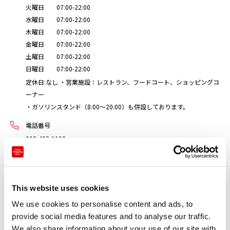
火曜日 07:00-22:00
水曜日 07:00-22:00
木曜日 07:00-22:00
金曜日 07:00-22:00
土曜日 07:00-22:00
日曜日 07:00-22:00
定休日:なし ・営業施設：レストラン、フードコート、ショッピングコ
ーナー
・ガソリンスタンド（8:00～20:00）も併設しております。
電話番号
098-423-1193
お店の種類
SA / PA / 道の駅
This website uses cookies
宮崎自動車道上り線の最後に位置しているサービスエリアで、
We use cookies to personalise content and ads, to
provide social media features and to analyse our traffic.
本線側に小林市市街地、店舗側に霧島連山を臨むことができま
We also share information about your use of our site with