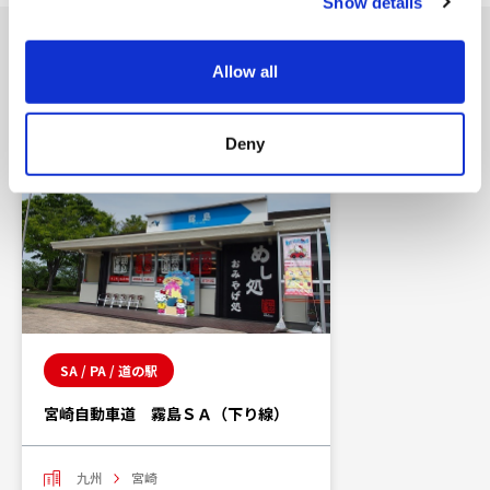
Show details
t
i
o
近くのショップ
Allow all
n
Deny
SA / PA / 道の駅
宮崎自動車道 霧島ＳＡ（下り線）
九州
宮崎