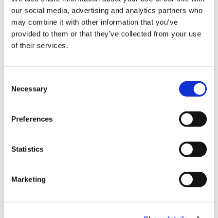
す。
our social media, advertising and analytics partners who
ショッピングコーナーでは宮崎土産を多数取り揃えておりま
may combine it with other information that you’ve
す。レストランやフードコートでは「チキン南蛮」や「辛麺」
provided to them or that they’ve collected from your use
など、たくさんの宮崎の郷土料理をご用意しております。
of their services.
駐車場から近い特設売店では豆から入れた香り豊かなコーヒー
がございますので、ドライブのお供にいかがでしょうか。
C
Necessary
o
n
s
Preferences
e
n
t
Statistics
S
e
Marketing
l
e
c