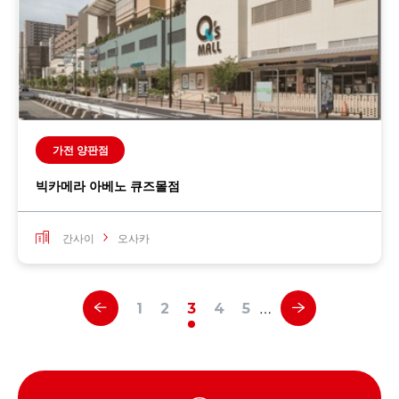
가전 양판점
빅카메라 아베노 큐즈몰점
간사이
오사카
…
1
2
3
4
5