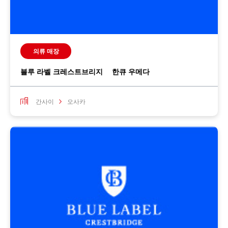
의류 매장
블루 라벨 크레스트브리지 한큐 우메다
간사이
오사카