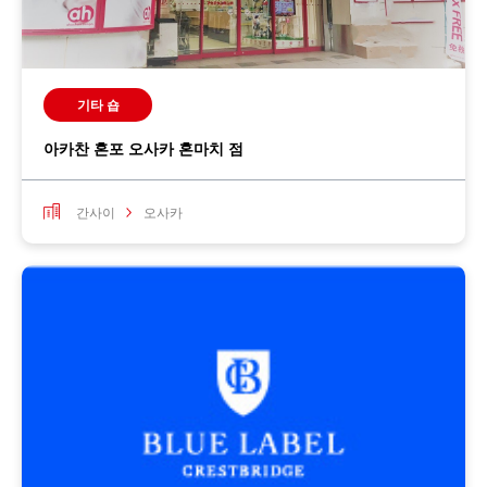
기타 숍
아카찬 혼포 오사카 혼마치 점
간사이
오사카