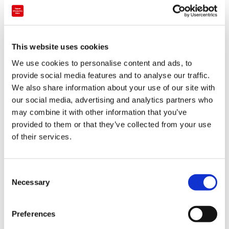
This website uses cookies
패션잡화・쥬얼리 매장
We use cookies to personalise content and ads, to
provide social media features and to analyse our traffic.
아식스 오사카 신사이바시
We also share information about your use of our site with
our social media, advertising and analytics partners who
간사이
오사카
may combine it with other information that you’ve
provided to them or that they’ve collected from your use
of their services.
C
Necessary
o
n
s
Preferences
e