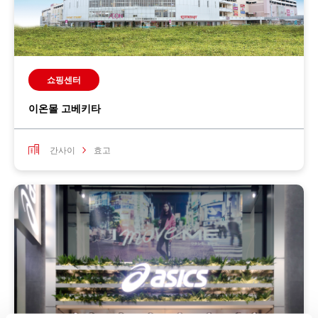
쇼핑센터
이온몰 고베키타
간사이
효고