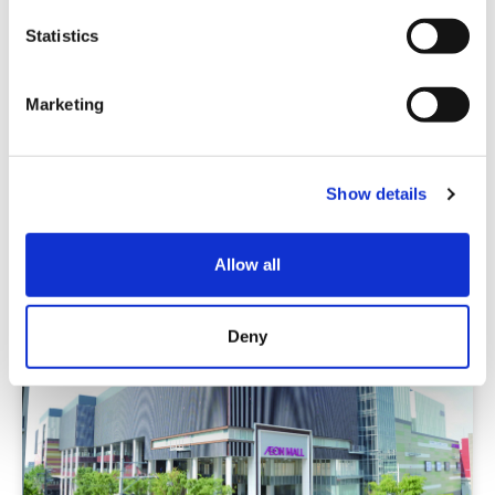
n
t
Statistics
S
e
Marketing
l
패션잡화・쥬얼리 매장
e
c
아식스 스토어 오사카
Show details
t
i
간사이
오사카
o
Allow all
n
Deny