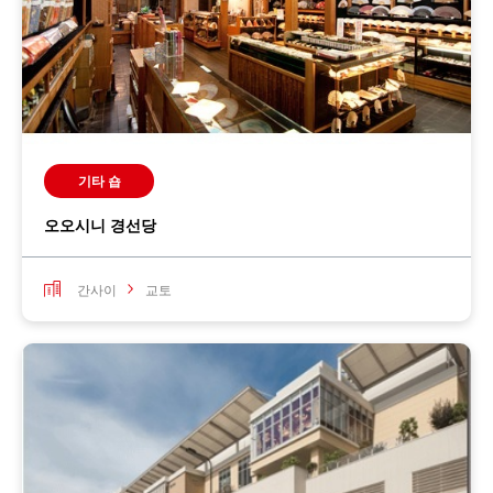
기타 숍
오오시니 경선당
간사이
교토