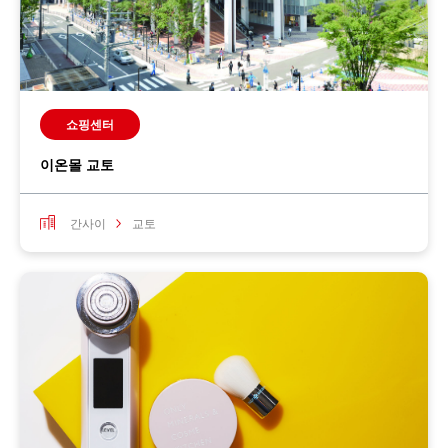
쇼핑센터
이온몰 교토
간사이
교토