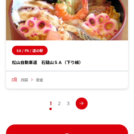
SA / PA / 道の駅
松山自動車道 石鎚山ＳＡ（下り線）
四国
愛媛
1
2
3