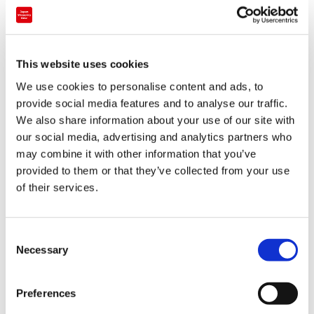
This website uses cookies
服飾雑貨・ジュエリー専門店
We use cookies to personalise content and ads, to
provide social media features and to analyse our traffic.
〔松山･大街道1丁目〕アイプリモ松山店
We also share information about your use of our site with
our social media, advertising and analytics partners who
四国
愛媛
may combine it with other information that you’ve
provided to them or that they’ve collected from your use
of their services.
C
Necessary
o
n
s
Preferences
e