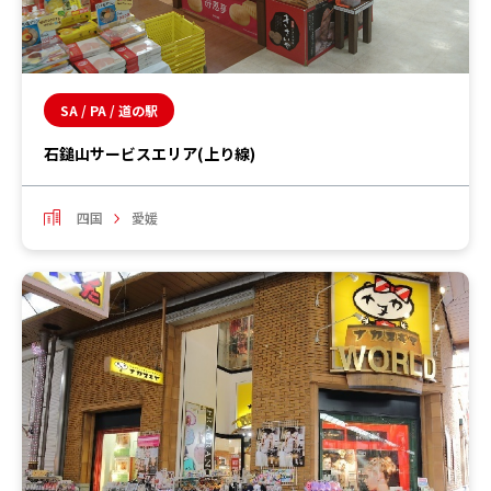
SA / PA / 道の駅
石鎚山サービスエリア(上り線)
四国
愛媛