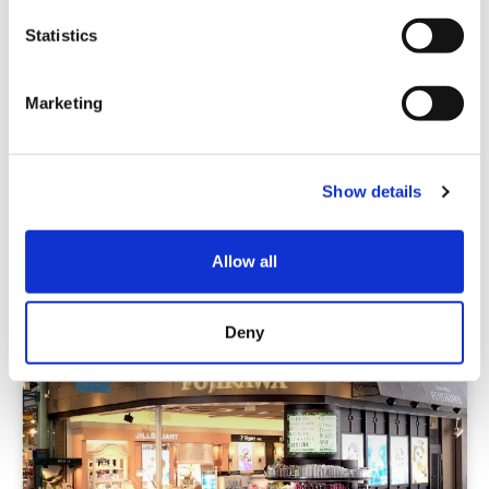
n
t
Statistics
S
e
Marketing
l
薬局・ドラッグストア
e
c
〔松山･大街道2丁目〕パワードラッグワンズ大街道店
Show details
t
i
四国
愛媛
o
Allow all
n
Deny