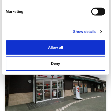
S
e
Marketing
SA / PA / 道の駅
l
e
山陽自動車道 奥屋ＰＡ（上り線）
c
Show details
t
中国
広島
i
o
Allow all
n
Deny