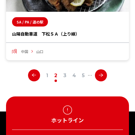
SA / PA / 道の駅
山陽自動車道 下松ＳＡ（上り線）
中国
山口
…
1
2
3
4
5
ホットライン