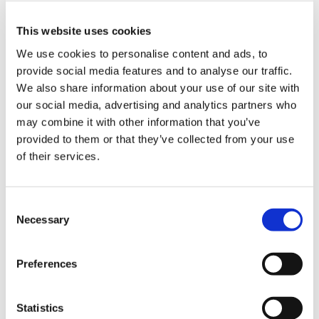
This website uses cookies
SA / PA / 道の駅
We use cookies to personalise content and ads, to
山陽自動車道 白鳥PA（下り線）
provide social media features and to analyse our traffic.
We also share information about your use of our site with
関西
兵庫
our social media, advertising and analytics partners who
may combine it with other information that you’ve
provided to them or that they’ve collected from your use
of their services.
C
Necessary
o
n
s
Preferences
e
n
t
Statistics