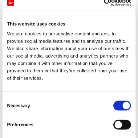
This website uses cookies
We use cookies to personalise content and ads, to
お土産・地産品専門店
provide social media features and to analyse our traffic.
コウベサコム KOBE SACOM
We also share information about your use of our site with
our social media, advertising and analytics partners who
may combine it with other information that you’ve
関西
兵庫
provided to them or that they’ve collected from your use
of their services.
C
Necessary
o
n
s
Preferences
e
n