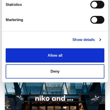
t
Statistics
S
e
Marketing
l
e
ブランドショップ
c
RAGEBLUE 京都寺町
Show details
t
i
o
関西
京都
Allow all
n
Deny